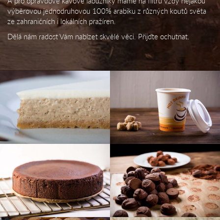
A pro opravdové kávové labužníky máme na filtru vždy nějakou
výběrovou jednodruhovou 100% arabiku z různých koutů světa
ze zahraničních i lokálních pražíren.
Dělá nám radost Vám nabízet skvělé věci. Přijďte ochutnat.