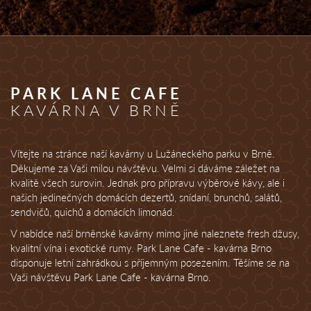
PARK LANE CAFE
KAVÁRNA V BRNĚ
Vítejte na stránce naší kavárny u Lužáneckého parku v Brně.
Děkujeme za Vaši milou návštěvu. Velmi si dáváme záležet na
kvalitě všech surovin. Jednak pro přípravu výběrové kávy, ale i
našich jedinečných domácích dezertů, snídaní, brunchů, salátů,
sendvičů, quichů a domácích limonád.
V nabídce naší brněnské kavárny mimo jiné naleznete fresh džusy,
kvalitní vína i exotické rumy. Park Lane Cafe - kavárna Brno
disponuje letní zahrádkou s příjemným posezením. Těšíme se na
Vaši návštěvu Park Lane Cafe - kavárna Brno.