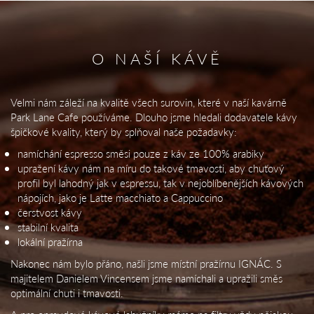
O NAŠÍ KÁVĚ
Velmi nám záleží na kvalitě všech surovin, které v naší kavárně
Park Lane Cafe používáme. Dlouho jsme hledali dodavatele kávy
špičkové kvality, který by splňoval naše požadavky:
namíchání espresso směsi pouze z káv ze 100% arabiky
upražení kávy nám na míru do takové tmavosti, aby chuťový
profil byl lahodný jak v espressu, tak v nejoblíbenějších kávových
nápojích, jako je Latte macchiato a Cappuccino
čerstvost kávy
stabilní kvalita
lokální pražírna
Nakonec nám bylo přáno, našli jsme místní pražírnu IGNÁC. S
majitelem Danielem Vincensem jsme namíchali a upražili směs
optimální chuti i tmavosti.